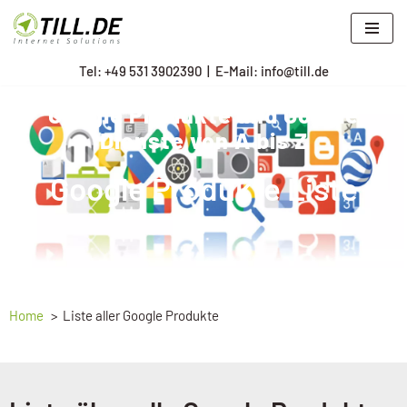
Zum
Tel: +
49 531 3902390
|
E-Mail: info@till.de
Inhalt
springen
Google Produkte und Google
Dienste von A bis Z
Google Produkte Liste
Home
Liste aller Google Produkte