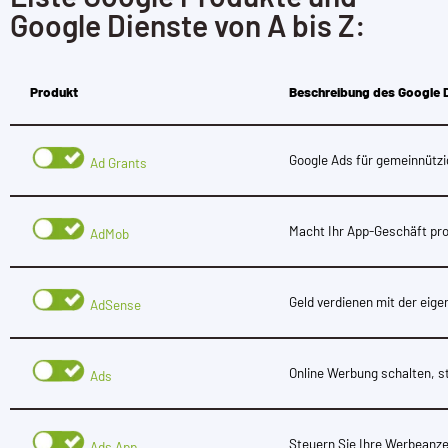
Google Dienste von A bis Z:
Produkt
Beschreibung des Google 
Google Ads für gemeinnützi
Ad Grants
Macht Ihr App-Geschäft pro
AdMob
Geld verdienen mit der eig
AdSense
Online Werbung schalten, s
Ads
Steuern Sie Ihre Werbeanze
Ads App