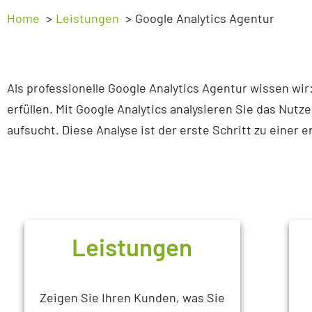
Ads Basic
Home
Leistungen
Google Analytics Agentur
Webprogrammierung
Ads Advanced
SEO
Google My Business
Als professionelle Google Analytics Agentur wissen wi
GEO – SEO für KI
erfüllen. Mit Google Analytics analysieren Sie das Nut
My Business Workshop
aufsucht. Diese Analyse ist der erste Schritt zu einer 
Sichtbarkeitsanalyse
Google Analytics
GA4 Kompakt
GA4 Basic
GA4 Advanced
Leistungen
Google Tag Manager
Zeigen Sie Ihren Kunden, was Sie
Tag Manager