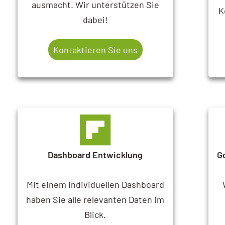
ausmacht. Wir unterstützen Sie
K
AI / KI Wissen
dabei!
KI Prompting
Kontaktieren Sie uns
Google NotebookLM
Search vs Chatbot
Google Data Studio
Data Studio
Dashboard Entwicklung
G
Mit einem individuellen Dashboard
haben Sie alle relevanten Daten im
Blick.