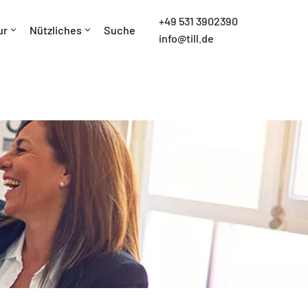
+
49 531 3902390
ur
Nützliches
Suche
info@till.de