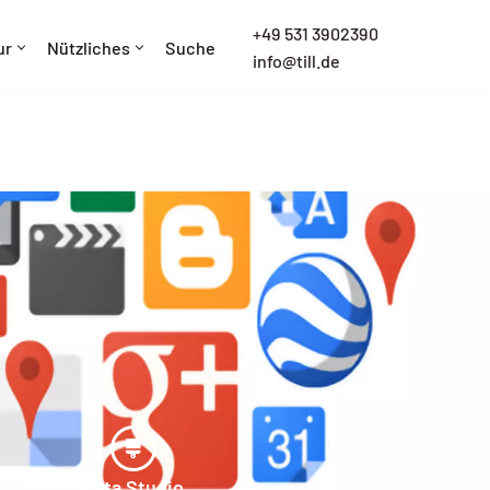
+
49 531 3902390
ur
Nützliches
Suche
info@till.de
Data Studio