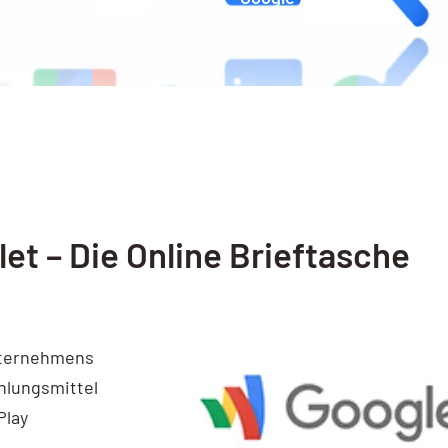
et – Die Online Brieftasche
nternehmens
hlungsmittel
Play