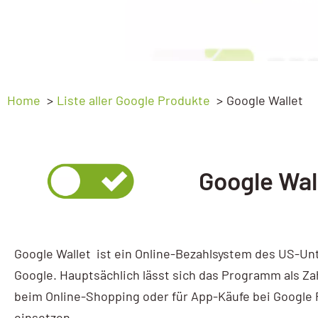
Ads Basic
Webprogrammierung
Ads Advanced
SEO
Google My Business
GEO – SEO für KI
Home
Liste aller Google Produkte
Google Wallet
My Business Workshop
Sichtbarkeitsanalyse
Google Analytics
Google Wall
GA4 Kompakt
GA4 Basic
GA4 Advanced
Google Wallet ist ein Online-Bezahlsystem des US-U
Google Tag Manager
Google. Hauptsächlich lässt sich das Programm als Za
beim Online-Shopping oder für App-Käufe bei Google 
Tag Manager
einsetzen.