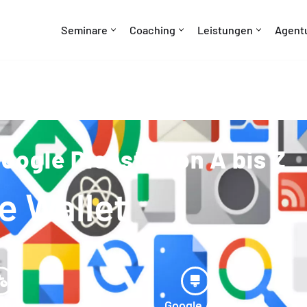
Seminare
Coaching
Leistungen
Agent
oogle Dienste von A bis Z
e Wallet
ytics
Google Ads