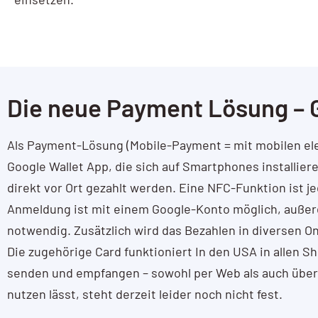
AI / KI Wissen
KI Prompting
Google NotebookLM
Die neue Payment Lösung – 
Search vs Chatbot
Als Payment-Lösung (Mobile-Payment = mit mobilen ele
Google Data Studio
Google Wallet App, die sich auf Smartphones installier
Data Studio
direkt vor Ort gezahlt werden. Eine NFC-Funktion ist 
Anmeldung ist mit einem Google-Konto möglich, außerd
notwendig. Zusätzlich wird das Bezahlen in diversen O
Die zugehörige Card funktioniert In den USA in allen 
senden und empfangen – sowohl per Web als auch über Gm
nutzen lässt, steht derzeit leider noch nicht fest.