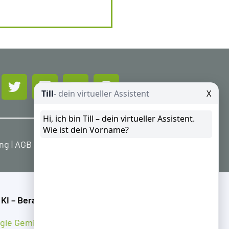
ung
|
AGB
|
Widerrufsbelehrung
 KI – Beratung
gle Gemini