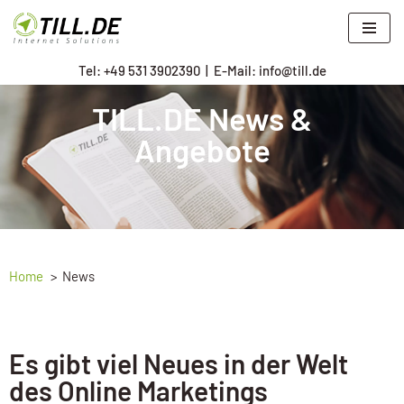
Zum
Tel: +
49 531 3902390
|
E-Mail: info@till.de
Inhalt
springen
TILL.DE News &
Angebote
Home
News
Es gibt viel Neues in der Welt
des Online Marketings