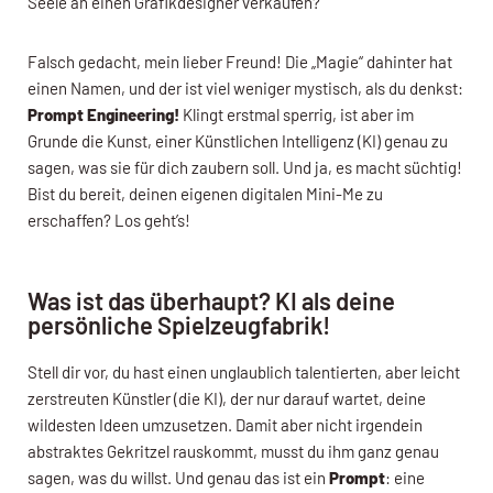
Seele an einen Grafikdesigner verkaufen?“
Falsch gedacht, mein lieber Freund! Die „Magie“ dahinter hat
einen Namen, und der ist viel weniger mystisch, als du denkst:
Prompt Engineering!
Klingt erstmal sperrig, ist aber im
Grunde die Kunst, einer Künstlichen Intelligenz (KI) genau zu
sagen, was sie für dich zaubern soll. Und ja, es macht süchtig!
Bist du bereit, deinen eigenen digitalen Mini-Me zu
erschaffen? Los geht’s!
Was ist das überhaupt? KI als deine
persönliche Spielzeugfabrik!
Stell dir vor, du hast einen unglaublich talentierten, aber leicht
zerstreuten Künstler (die KI), der nur darauf wartet, deine
wildesten Ideen umzusetzen. Damit aber nicht irgendein
abstraktes Gekritzel rauskommt, musst du ihm ganz genau
sagen, was du willst. Und genau das ist ein
Prompt
: eine