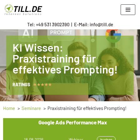
Zum
Tel: +
49 531 3902390
|
E-Mail: info@till.de
Inhalt
springen
KI Wissen:
Praxistraining für
effektives Prompting!
RATINGS
★
★
★
★
★
Home
Seminare
Praxistraining für effektives Prompting!
Google Ads Performance Max
18.08.2026
Webinar
buchen