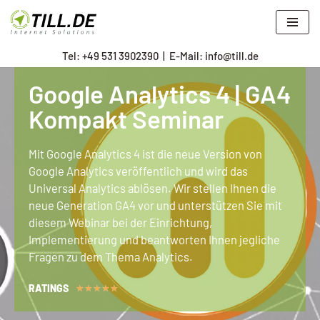
Zum
Tel: +
49 531 3902390
|
E-Mail: info@till.de
Inhalt
springen
Google Analytics 4 | GA4
Kompakt Seminar
Mit Google Analytics 4 ist die neue Version von
Google Analytics veröffentlich und wird das
Universal Analytics ablösen. Wir stellen Ihnen die
neue Generation GA4 vor und unterstützen Sie mit
diesem Webinar bei der Einrichtung,
Implementierung und beantworten Ihnen jegliche
Fragen zu dem Thema Analytics.
RATINGS
★
★
★
★
★