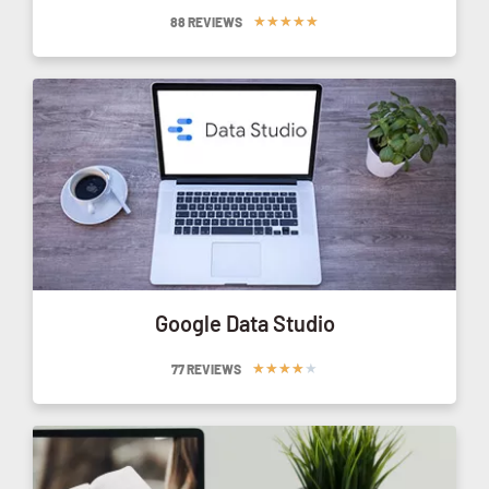
★
★
★
★
★
88 REVIEWS
Google Data Studio
★
★
★
★
★
77 REVIEWS