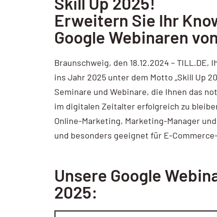
Skill Up 2025!
AI / KI Wissen
Erweitern Sie Ihr Kno
Google Webinaren von
KI Prompting
Google NotebookLM
Braunschweig, den 18.12.2024 – TILL.DE, I
ins Jahr 2025 unter dem Motto „Skill Up 20
Search vs Chatbot
Seminare und Webinare, die Ihnen das no
Google Data Studio
im digitalen Zeitalter erfolgreich zu blei
Online-Marketing, Marketing-Manager und
Data Studio
und besonders geeignet für E-Commerce
Unsere Google Webinar
2025: