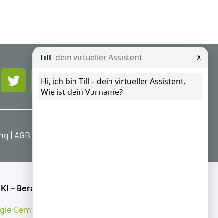
ung
|
AGB
|
Widerrufsbelehrung
 KI – Beratung
gle Gemini