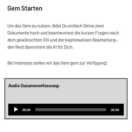
Gem Starten
Um das Gem zu nutzen, lädst Du einfach Deine zwei
Dokumente hoch und beantwortest die kurzen Fragen nach
dem gewünschten Stil und der kapitelweisen Bearbeitung –
den Rest übernimmt die KI für Dich.
Bei Interesse stellen wir das Gem gern zur Verfügung!
Audio Zusammenfassung:
A
00:00
00:00
u
d
i