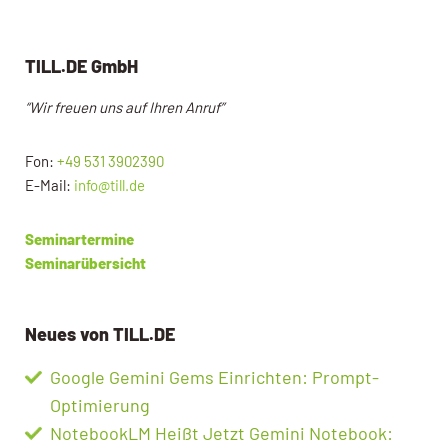
o
-
P
TILL.DE GmbH
l
“Wir freuen uns auf Ihren Anruf”
a
y
e
Fon:
+49 531 3902390
r
E-Mail:
info@till.de
Seminartermine
Seminarübersicht
Neues von TILL.DE
Google Gemini Gems Einrichten: Prompt-
Optimierung
NotebookLM Heißt Jetzt Gemini Notebook: