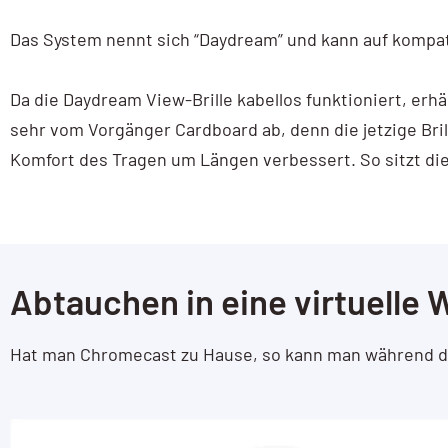
AI / KI Wissen
Das System nennt sich “Daydream” und kann auf komp
KI Prompting
Da die Daydream View-Brille kabellos funktioniert, erh
Google NotebookLM
sehr vom Vorgänger Cardboard ab, denn die jetzige Bri
Komfort des Tragen um Längen verbessert. So sitzt die
Search vs Chatbot
Google Data Studio
Data Studio
Abtauchen in eine virtuelle
Hat man Chromecast zu Hause, so kann man während de