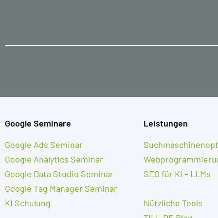
Google Seminare
Leistungen
Google Ads Seminar
Suchmaschinenopt
Google Analytics Seminar
Webprogrammieru
Google Data Studio Seminar
SEO für KI – LLMs
Google Tag Manager Seminar
KI Schulung
Nützliche Tools
TILL.DE Blog