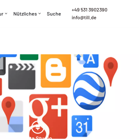
+
49 531 3902390
ur
Nützliches
Suche
info@till.de
Data Studio