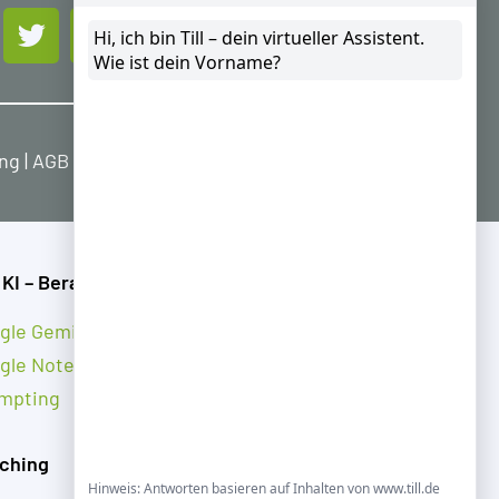
ung
|
AGB
|
Widerrufsbelehrung
 KI – Beratung
gle Gemini
gle NotebookLM
mpting
ching