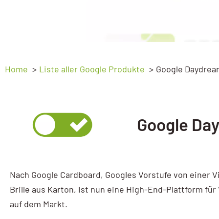
Ads Basic
Webprogrammierung
Ads Advanced
SEO
Google My Business
GEO – SEO für KI
Home
Liste aller Google Produkte
Google Daydrea
My Business Workshop
Sichtbarkeitsanalyse
Google Analytics
Google Day
GA4 Kompakt
GA4 Basic
GA4 Advanced
Nach Google Cardboard, Googles Vorstufe von einer Vi
Google Tag Manager
Brille aus Karton, ist nun eine High-End-Plattform fü
auf dem Markt.
Tag Manager