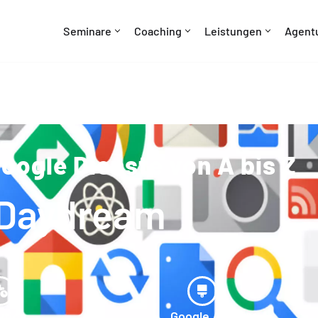
Seminare
Coaching
Leistungen
Agent
oogle Dienste von A bis Z
 Daydream
ytics
Google Ads