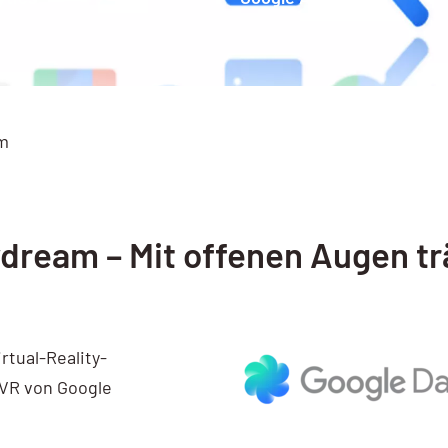
m
dream – Mit offenen Augen t
rtual-Reality-
r VR von Google