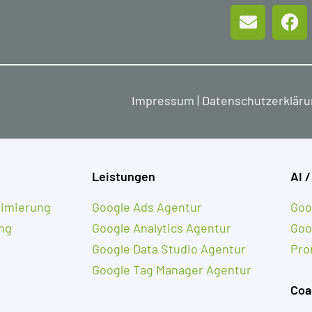
Impressum
|
Datenschutzerklär
Leistungen
AI /
imierung
Google Ads Agentur
Goo
ng
Google Analytics Agentur
Goo
Google Data Studio Agentur
Pro
Google Tag Manager Agentur
Coa