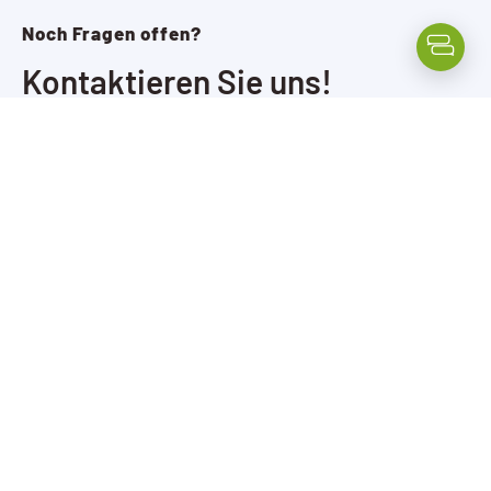
Noch Fragen offen?
Kontaktieren Sie uns!
Ob per Mail, Telefon, Video Call oder vor Ort: wir
sind für Sie erreichbar.
TILL.DE GmbH
Nußbergstraße 17 F
D-38102 Braunschweig