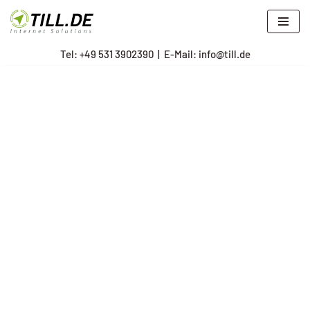
Zum
Tel: +
49 531 3902390
|
E-Mail: info@till.de
Inhalt
springen