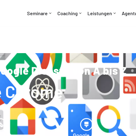
Seminare
Coaching
Leistungen
Agent
oogle Dienste von A bis Z
e Chrome
ytics
Google Ads