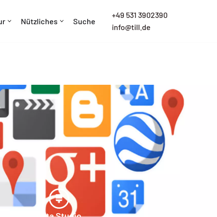
+
49 531 3902390
ur
Nützliches
Suche
info@till.de
Data Studio