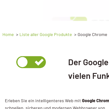
Ads Basic
Webprogrammierung
Ads Advanced
SEO
Google My Business
GEO – SEO für KI
Home
Liste aller Google Produkte
Google Chrome
My Business Workshop
Sichtbarkeitsanalyse
Google Analytics
Der Google
GA4 Kompakt
GA4 Basic
vielen Fun
GA4 Advanced
Google Tag Manager
Erleben Sie ein intelligenteres Web mit
Google Chro
Tag Manager
schnellen, sicheren und modernen Webbrowser von