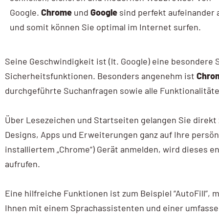
Google.
Chrome
und
Google
sind perfekt aufeinander
AI / KI Wissen
und somit können Sie optimal im Internet surfen.
KI Prompting
Google NotebookLM
Seine Geschwindigkeit ist (lt. Google) eine besonder
Sicherheitsfunktionen. Besonders angenehm ist
Chro
Search vs Chatbot
durchgeführte Suchanfragen sowie alle Funktionalitäte
Google Data Studio
Über Lesezeichen und Startseiten gelangen Sie direkt
Data Studio
Designs, Apps und Erweiterungen ganz auf Ihre persö
installiertem „Chrome“) Gerät anmelden, wird dieses 
aufrufen.
Eine hilfreiche Funktionen ist zum Beispiel “AutoFill”,
Ihnen mit einem Sprachassistenten und einer umfassen