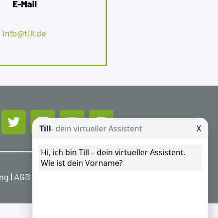
E-Mail
info@till.de
ung
|
AGB
|
Widerrufsbelehrung