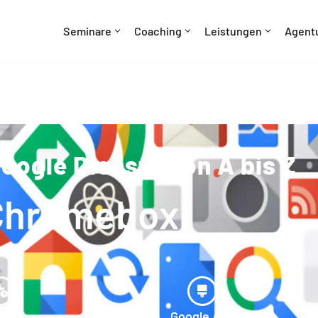
Seminare
Coaching
Leistungen
Agent
oogle Dienste von A bis Z
Chromebox
ytics
Google Ads