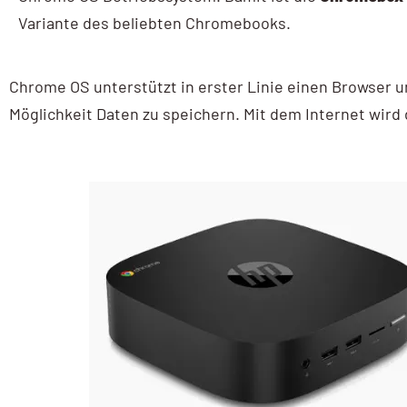
Variante des beliebten Chromebooks.
AI / KI Wissen
KI Prompting
Chrome OS unterstützt in erster Linie einen Browser u
Google NotebookLM
Möglichkeit Daten zu speichern. Mit dem Internet wird
Search vs Chatbot
Google Data Studio
Data Studio