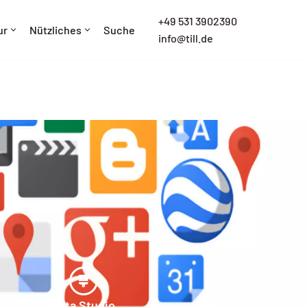
+
49 531 3902390
ur
Nützliches
Suche
info@till.de
Data Studio