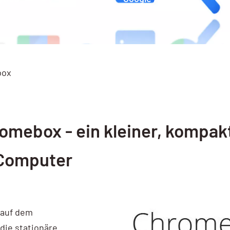
box
omebox - ein kleiner, kompak
 Computer
 auf dem
die stationäre