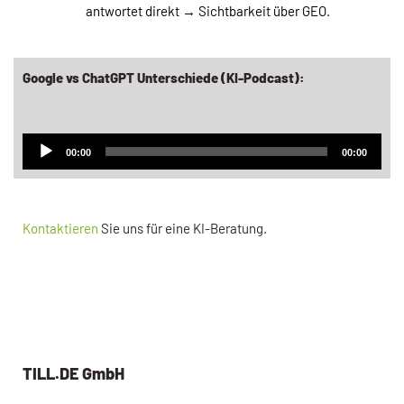
antwortet direkt → Sichtbarkeit über GEO.
Google vs ChatGPT Unterschiede (KI-Podcast):
A
00:00
00:00
u
d
i
Kontaktieren
Sie uns für eine KI-Beratung.
o
-
P
l
a
y
e
TILL.DE GmbH
r