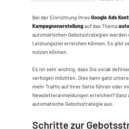
AI / KI Wissen
Bei der Einrichtung Ihres
Google Ads Kon
KI Prompting
Kampagnenerstellung
auf das Thema
auto
Google NotebookLM
automatischen Gebotsstrategien werden d
Leistungsziel erreichen können. Es gibt v
Search vs Chatbot
nutzen können.
Google Data Studio
Es ist sehr wichtig, dass Sie vorab defin
Data Studio
verfolgen möchten. Dies kann ganz untersc
mehr Traffic auf Ihrer Seite führen oder
Newsletteranmeldungen erreichen? Ganz ab
automatische Gebotsstrategie aus.
Schritte zur Gebotsst