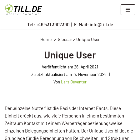
Zum
Tel: +
49 531 3902390
|
E-Mail: info@till.de
Inhalt
springen
Home
Glossar > Unique User
Unique User
Veröffentlicht am
26. April 2021
7. November 2025
Von
Lars Deventer
Der „einzelne Nutzer' ist die Basis der Internet Facts. Diese
Einheit drückt aus, wie viele Per­sonen in einem bestimmten
Zeitraum Kontakt mit einem Werbeträger beziehungsweise
einzelnen Belegungsein­heiten hatten. Der Unique User bildet die
Grundlage für die Berechnung von Reichweiten und Strukturen