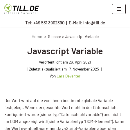
Zum
Tel: +
49 531 3902390
|
E-Mail: info@till.de
Inhalt
springen
Home
Glossar > Javascript Variable
Javascript Variable
Veröffentlicht am
26. April 2021
7. November 2025
Von
Lars Deventer
Der Wert wird auf die von Ihnen bestimmte globale Variable
festgelegt. Wenn der gesuchte Wert nicht in der Datenschicht
konfiguriert wurde (siehe Typ "Datenschichtvariable") und nicht
im DOM angezeigt wird (siehe Variablentyp "DOM-Element"), kann
der Wert eventuell aus einer JavaScript-Variablen abgerufen