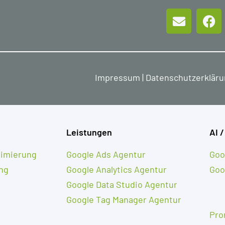
Impressum
|
Datenschutzerklär
Leistungen
AI /
imierung
Google Ads Agentur
Goo
ng
Google Analytics Agentur
Goo
Google Data Studio Agentur
Google Tag Manager Agentur
Pro