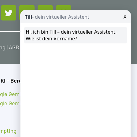
ung
|
AGB
|
Widerrufsbelehrung
 KI – Beratung
gle Gemini
gle Gemini Notebook
mpting