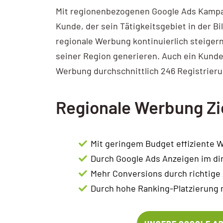
Mit regionenbezogenen Google Ads Kampagn
AI / KI Wissen
Kunde, der sein Tätigkeitsgebiet in der B
KI Prompting
regionale Werbung kontinuierlich steiger
seiner Region generieren. Auch ein Kunde
Google NotebookLM
Werbung durchschnittlich 246 Registrieru
Search vs Chatbot
Regionale Werbung Zi
Google Data Studio
Data Studio
Mit geringem Budget effiziente 
Durch Google Ads Anzeigen im di
Mehr Conversions durch richtige
Durch hohe Ranking-Platzierung 