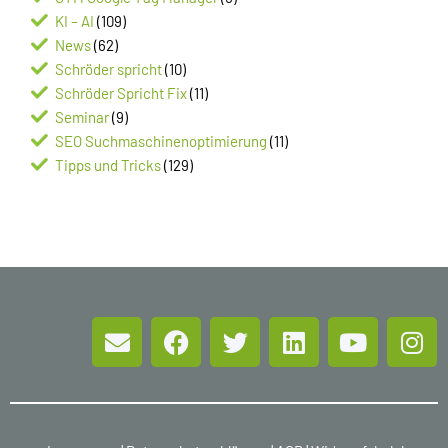
KI – AI
(109)
News
(62)
Schröder spricht
(10)
Schröder Spricht Fix
(11)
Seminar
(9)
SEO Suchmaschinenoptimierung
(11)
Tipps und Tricks
(129)