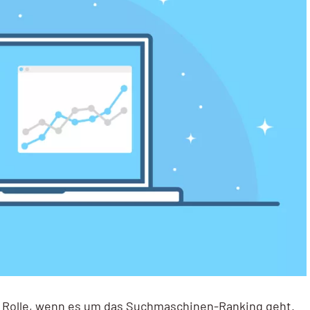
e Rolle, wenn es um das Suchmaschinen-Ranking geht.