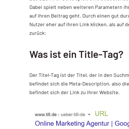
Dabei spielt neben weiteren Parametern ihr
AI / KI Wissen
auf ihren Beitrag geht. Durch einen gut d
KI Prompting
Nutzer eher auf ihren Link klicken, als auf 
zurück:
Google NotebookLM
Search vs Chatbot
Was ist ein Title-Tag?
Google Data Studio
Data Studio
Der Titel-Tag ist der Titel, der in den Suc
befindet sich die Meta-Description, also d
befindet sich der Link zu ihrer Website.