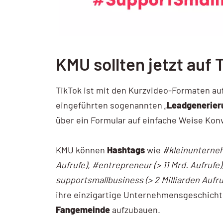
AI / KI Wissen
KI Prompting
Google NotebookLM
KMU sollten jetzt auf 
Search vs Chatbot
TikTok ist mit den Kurzvideo-Formaten au
Google Data Studio
eingeführten sogenannten „
Leadgenerier
über ein Formular auf einfache Weise Kon
Data Studio
KMU können
Hashtags
wie
#kleinunterneh
Aufrufe), #entrepreneur (> 11 Mrd. Aufrufe
supportsmallbusiness (> 2 Milliarden Aufru
ihre einzigartige Unternehmensgeschichte
Fangemeinde
aufzubauen.