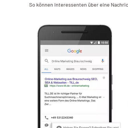
So können Interessenten über eine Nachric
AI / KI Wissen
KI Prompting
Google NotebookLM
Search vs Chatbot
Google Data Studio
Data Studio