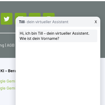
ung
|
AGB
|
Widerrufsbelehrung
 KI – Beratung
gle Gemini
gle Gemini Notebook