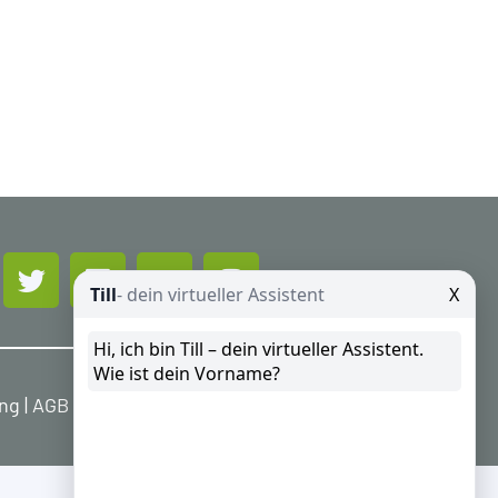
ung
|
AGB
|
Widerrufsbelehrung