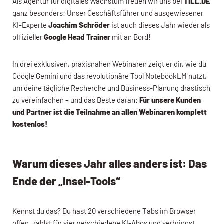
Als Agentur für digitales Wachstum freuen wir uns bei
TILL.DE
ganz besonders: Unser Geschäftsführer und ausgewiesener
KI-Experte
Joachim Schröder
ist auch dieses Jahr wieder als
offizieller
Google Head Trainer
mit an Bord!
In drei exklusiven, praxisnahen Webinaren zeigt er dir, wie du
Google Gemini und das revolutionäre Tool NotebookLM nutzt,
um deine tägliche Recherche und Business-Planung drastisch
zu vereinfachen – und das Beste daran:
Für unsere Kunden
und Partner ist die Teilnahme an allen Webinaren komplett
kostenlos!
Warum dieses Jahr alles anders ist: Das
Ende der „Insel-Tools“
Kennst du das? Du hast 20 verschiedene Tabs im Browser
offen, zahlst für vier verschiedene KI-Abos und verbringst