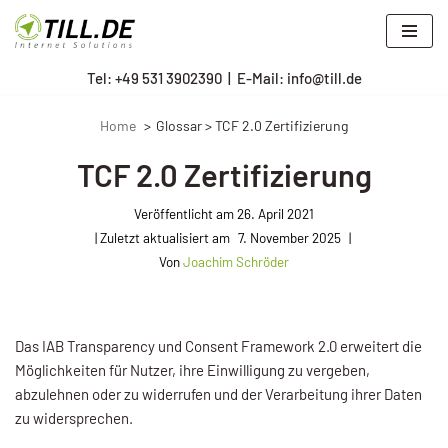
Zum
Tel: +
49 531 3902390
|
E-Mail: info@till.de
Inhalt
springen
Home
Glossar > TCF 2.0 Zertifizierung
TCF 2.0 Zertifizierung
Veröffentlicht am
26. April 2021
7. November 2025
Von
Joachim Schröder
Das IAB Transparency und Consent Framework 2.0 erweitert die
Möglichkeiten für Nutzer, ihre Einwilligung zu vergeben,
abzulehnen oder zu widerrufen und der Verarbeitung ihrer Daten
zu widersprechen.