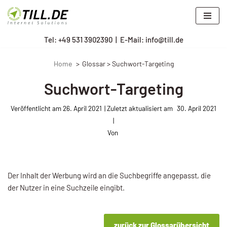
Zum
Tel: +
49 531 3902390
|
E-Mail: info@till.de
Inhalt
springen
Home
Glossar > Suchwort-Targeting
Suchwort-Targeting
Veröffentlicht am
26. April 2021
30. April 2021
Von
Der Inhalt der Werbung wird an die Suchbegriffe angepasst, die
der Nutzer in eine Suchzeile eingibt.
zurück zur Glossarübersicht