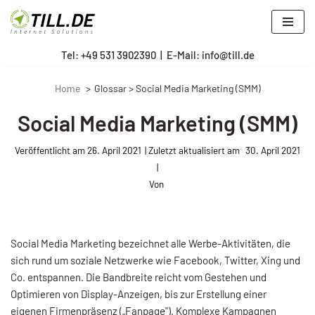
Zum
Tel: +
49 531 3902390
|
E-Mail: info@till.de
Inhalt
springen
Home
Glossar > Social Media Marketing (SMM)
Social Media Marketing (SMM)
Veröffentlicht am
26. April 2021
30. April 2021
Von
Social Media Marketing be­zeichnet alle Werbe-Aktivitäten, die
sich rund um soziale Netzwerke wie Facebook, Twitter, Xing und
Co. entspannen. Die Bandbreite reicht vom Gestehen und
Optimieren von Display-Anzeigen, bis zur Erstellung einer
eigenen Firmen­präsenz („Fanpage"). Komplexe Kampagnen