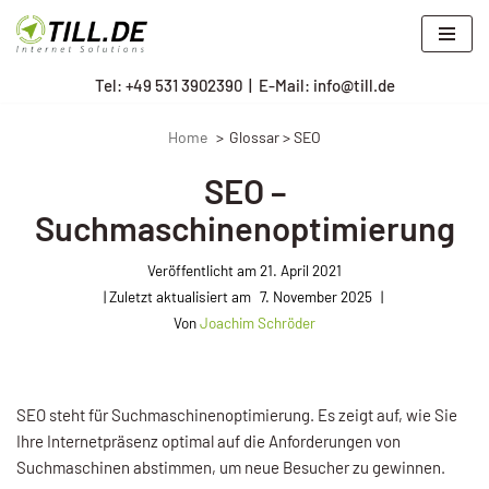
Zum
Tel: +
49 531 3902390
|
E-Mail: info@till.de
Inhalt
springen
Home
Glossar > SEO
SEO –
Suchmaschinenoptimierung
Veröffentlicht am
21. April 2021
7. November 2025
Von
Joachim Schröder
SEO steht für
Suchmaschinenoptimierung. Es zeigt auf, wie Sie
Ihre Internetpräsenz optimal auf die Anforderungen von
Suchmaschinen abstimmen, um neue Besucher zu gewinnen.