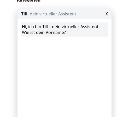
Allgemein
(13)
Angebote
(8)
Google Ads
(29)
Google Analytics
(25)
Google Data Studio
(8)
Google My Business
(10)
GTM Google Tag Manager
(9)
KI – AI
(109)
News
(62)
Schröder spricht
(10)
Schröder Spricht Fix
(11)
Seminar
(9)
SEO
Suchmaschinenoptimierung