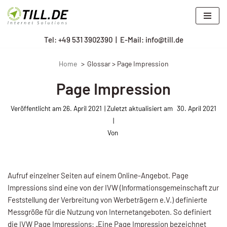
Zum
Tel: +
49 531 3902390
|
E-Mail: info@till.de
Inhalt
springen
Home
Glossar > Page Impression
Page Impression
Veröffentlicht am
26. April 2021
30. April 2021
Von
Aufruf einzelner Seiten auf einem Online-Angebot. Page
Impressions sind eine von der IVW (lnformationsgemeinschaft zur
Feststellung der Ver­breitung von Werbeträgern e.V.) definierte
Messgröße für die Nutzung von Internetangeboten. So definiert
die IVW Page Impressions: „Eine Page Impression bezeichnet