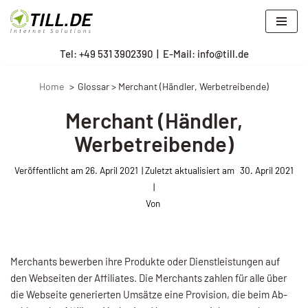
Zum
Tel: +
49 531 3902390
|
E-Mail: info@till.de
Inhalt
springen
Home
Glossar > Merchant (Händler, Werbetreibende)
Merchant (Händler,
Werbetreibende)
Veröffentlicht am
26. April 2021
30. April 2021
Von
Merchants bewer­ben ihre Produkte oder Dienstleistungen auf
den Websei­ten der Affiliates. Die Merchants zahlen für alle über
die Webseite generierten Umsätze eine Provision, die beim Ab­