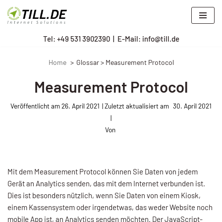
Zum
Tel: +
49 531 3902390
|
E-Mail: info@till.de
Inhalt
springen
Home
Glossar > Measurement Protocol
Measurement Protocol
Veröffentlicht am
26. April 2021
30. April 2021
Von
Mit dem Measurement Protocol können Sie Daten von jedem
Gerät an Analytics senden, das mit dem Internet verbunden ist.
Dies ist besonders nützlich, wenn Sie Daten von einem Kiosk,
einem Kassensystem oder irgendetwas, das weder Website noch
mobile App ist, an Analytics senden möchten. Der JavaScript-