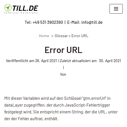
Zum
Tel: +
49 531 3902390
|
E-Mail: info@till.de
Inhalt
springen
Home
Glossar > Error URL
Error URL
Veröffentlicht am
26. April 2021
30. April 2021
Von
Mit dieser Variablen wird auf den Schlüssel "gtm.errorUrl" in
dataLayer zugegriffen, der durch JavaScript-Fehlertrigger
festgelegt wird. Sie entspricht einem String, der die URL, unter
der der Fehler auftrat, enthält
.