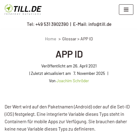
Zum
Tel: +
49 531 3902390
|
E-Mail: info@till.de
Inhalt
springen
Home
Glossar > APP ID
APP ID
Veröffentlicht am
26. April 2021
7. November 2025
Von
Joachim Schröder
Der Wert wird auf den Paketnamen (Android) oder auf die Set-ID
(iOS) festgelegt. Eine integrierte Variable dieses Typs steht in
Containern für mobile Apps zur Verfügung. Sie brauchen daher
keine neue Variable dieses Typs zu definieren.