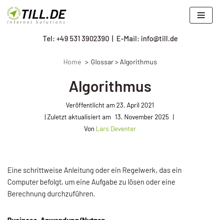
Zum
Tel: +
49 531 3902390
|
E-Mail: info@till.de
Inhalt
springen
Home
Glossar > Algorithmus
Algorithmus
Veröffentlicht am
23. April 2021
13. November 2025
Von
Lars Deventer
Eine schrittweise Anleitung oder ein Regelwerk, das ein
Computer befolgt, um eine Aufgabe zu lösen oder eine
Berechnung durchzuführen.
Business-Anwendung/Nutzen