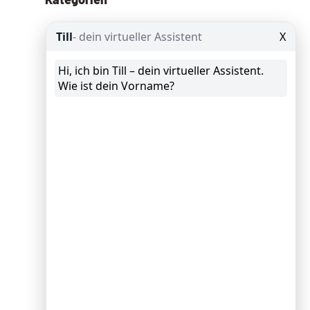
Allgemein
(13)
Angebote
(8)
Google Ads
(29)
Google Analytics
(25)
Google Data Studio
(8)
Google My Business
(10)
GTM Google Tag Manager
(9)
KI – AI
(109)
News
(62)
Schröder spricht
(10)
Schröder Spricht Fix
(11)
Seminar
(9)
SEO
Suchmaschinenoptimierung