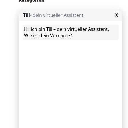
Allgemein
(13)
Angebote
(8)
Google Ads
(29)
Google Analytics
(25)
Google Data Studio
(8)
Google My Business
(10)
GTM Google Tag Manager
(9)
KI – AI
(109)
News
(62)
Schröder spricht
(10)
Schröder Spricht Fix
(11)
Seminar
(9)
SEO
Suchmaschinenoptimierung