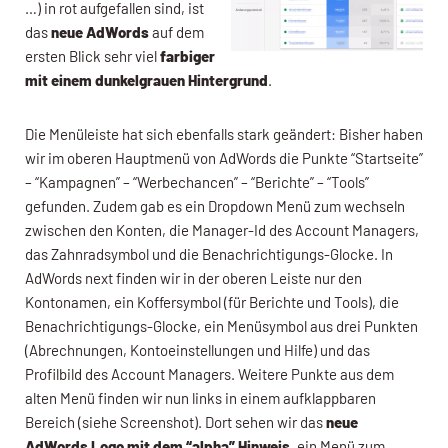
…) in rot aufgefallen sind, ist
das
neue AdWords
auf dem
ersten Blick sehr viel
farbiger
mit einem dunkelgrauen Hintergrund
.
Die Menüleiste hat sich ebenfalls stark geändert: Bisher haben
wir im oberen Hauptmenü von AdWords die Punkte “Startseite”
– “Kampagnen” – “Werbechancen” – “Berichte” – “Tools”
gefunden. Zudem gab es ein Dropdown Menü zum wechseln
zwischen den Konten, die Manager-Id des Account Managers,
das Zahnradsymbol und die Benachrichtigungs-Glocke. In
AdWords next finden wir in der oberen Leiste nur den
Kontonamen, ein Koffersymbol (für Berichte und Tools), die
Benachrichtigungs-Glocke, ein Menüsymbol aus drei Punkten
(Abrechnungen, Kontoeinstellungen und Hilfe) und das
Profilbild des Account Managers. Weitere Punkte aus dem
alten Menü finden wir nun links in einem aufklappbaren
Bereich (siehe Screenshot). Dort sehen wir das
neue
AdWords Logo mit dem “alpha” Hinweis
, ein Menü zum