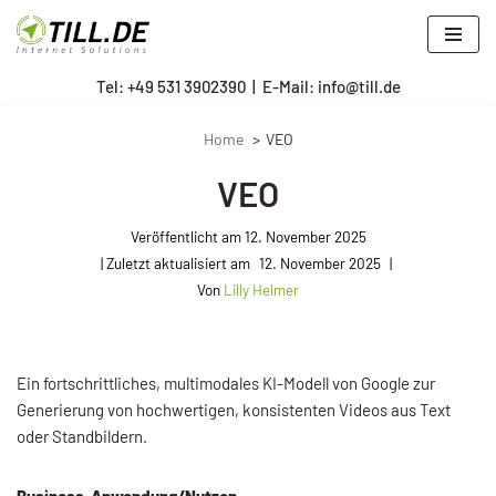
Zum
Tel: +
49 531 3902390
|
E-Mail: info@till.de
Inhalt
springen
Home
VEO
VEO
Veröffentlicht am
12. November 2025
12. November 2025
Von
Lilly Helmer
Ein fortschrittliches, multimodales KI-Modell von Google zur
Generierung von hochwertigen, konsistenten Videos aus Text
oder Standbildern.
Business-Anwendung/Nutzen