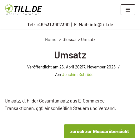
Zum
Tel: +
49 531 3902390
|
E-Mail: info@till.de
Inhalt
springen
Home
Glossar > Umsatz
Umsatz
Veröffentlicht am
26. April 2021
7. November 2025
Von
Joachim Schröder
Umsatz, d. h. der Gesamtumsatz aus E-Commerce-
Transaktionen, ggf. einschließlich Steuern und Versand.
zurück zur Glossarübersicht