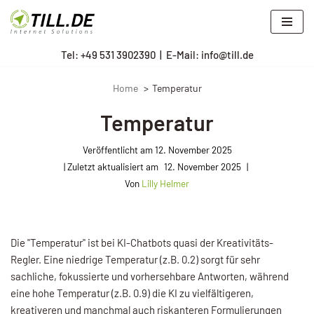
Zum
Tel: +
49 531 3902390
|
E-Mail: info@till.de
Inhalt
springen
Home
Temperatur
Temperatur
Veröffentlicht am
12. November 2025
12. November 2025
Von
Lilly Helmer
Die "Temperatur" ist bei KI-Chatbots quasi der Kreativitäts-
Regler. Eine niedrige Temperatur (z.B. 0.2) sorgt für sehr
sachliche, fokussierte und vorhersehbare Antworten, während
eine hohe Temperatur (z.B. 0.9) die KI zu vielfältigeren,
kreativeren und manchmal auch riskanteren Formulierungen