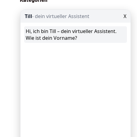
Allgemein
(13)
Angebote
(8)
Google Ads
(29)
Google Analytics
(25)
Google Data Studio
(8)
Google My Business
(10)
GTM Google Tag Manager
(9)
KI – AI
(109)
News
(62)
Schröder spricht
(10)
Schröder Spricht Fix
(11)
Seminar
(9)
SEO
Suchmaschinenoptimierung