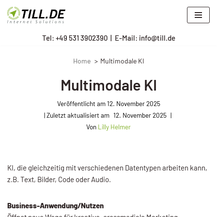
Zum
Tel: +
49 531 3902390
|
E-Mail: info@till.de
Inhalt
springen
Home
Multimodale KI
Multimodale KI
Veröffentlicht am
12. November 2025
12. November 2025
Von
Lilly Helmer
KI, die gleichzeitig mit verschiedenen Datentypen arbeiten kann,
z.B. Text, Bilder, Code oder Audio.
Business-Anwendung/Nutzen
Öffnet neue Wege für kreative, crossmediale Marketing-