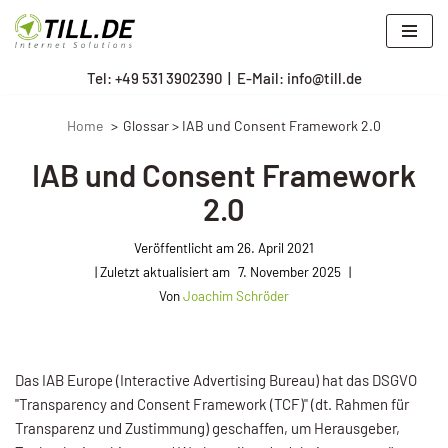
Zum
Tel: +
49 531 3902390
|
E-Mail: info@till.de
Inhalt
springen
Home
Glossar > IAB und Consent Framework 2.0
IAB und Consent Framework
2.0
Veröffentlicht am
26. April 2021
7. November 2025
Von
Joachim Schröder
Das IAB Europe (Interactive Advertising Bureau) hat das DSGVO
"Transparency and Consent Framework (TCF)" (dt. Rahmen für
Transparenz und Zustimmung) geschaffen, um Herausgeber,