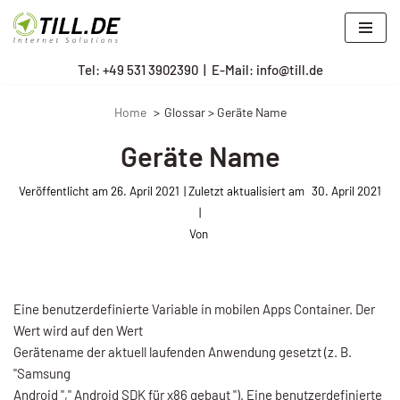
Zum
Tel: +
49 531 3902390
|
E-Mail: info@till.de
Inhalt
springen
Home
Glossar > Geräte Name
Geräte Name
Veröffentlicht am
26. April 2021
30. April 2021
Von
Eine benutzerdefinierte Variable in mobilen Apps Container. Der
Wert wird auf den Wert
Gerätename der aktuell laufenden Anwendung gesetzt (z. B.
"Samsung
Android "," Android SDK für x86 gebaut "). Eine benutzerdefinierte