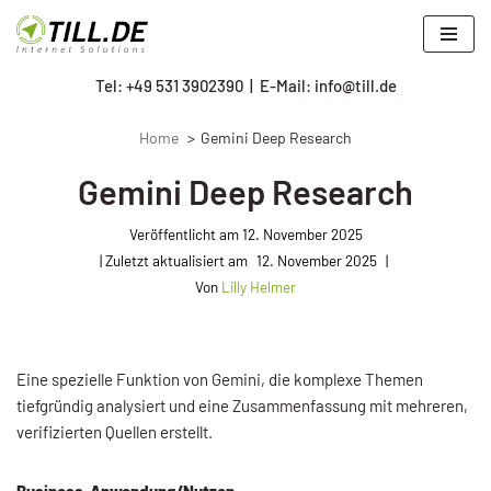
Zum
Tel: +
49 531 3902390
|
E-Mail: info@till.de
Inhalt
springen
Home
Gemini Deep Research
Gemini Deep Research
Veröffentlicht am
12. November 2025
12. November 2025
Von
Lilly Helmer
Eine spezielle Funktion von Gemini, die komplexe Themen
tiefgründig analysiert und eine Zusammenfassung mit mehreren,
verifizierten Quellen erstellt.
Business-Anwendung/Nutzen