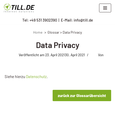
Zum
Tel: +
49 531 3902390
|
E-Mail: info@till.de
Inhalt
springen
Home
Glossar > Data Privacy
Data Privacy
Veröffentlicht am
23. April 2021
30. April 2021
Von
Siehe hierzu
Datenschutz
.
zurück zur Glossarübersicht