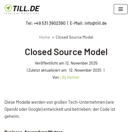
Zum
Tel: +
49 531 3902390
|
E-Mail: info@till.de
Inhalt
springen
Home
Closed Source Model
Closed Source Model
Veröffentlicht am
12. November 2025
12. November 2025
Von
Lilly Helmer
Diese Modelle werden von großen Tech-Unternehmen (wie
OpenAI oder Google) entwickelt und betrieben; der Code ist
geheim.
Business-Anwendung/Nutzen