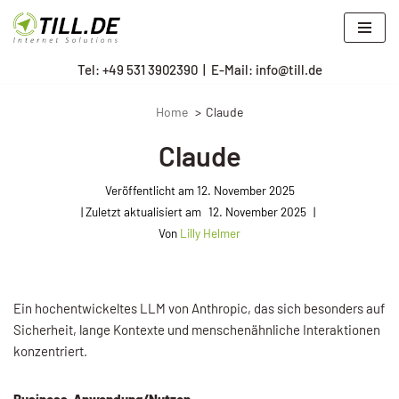
Zum
Tel: +
49 531 3902390
|
E-Mail: info@till.de
Inhalt
springen
Home
Claude
Claude
Veröffentlicht am
12. November 2025
12. November 2025
Von
Lilly Helmer
Ein hochentwickeltes LLM von Anthropic, das sich besonders auf
Sicherheit, lange Kontexte und menschenähnliche Interaktionen
konzentriert.
Business-Anwendung/Nutzen