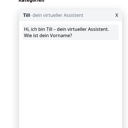
Allgemein
(13)
Angebote
(8)
Google Ads
(29)
Google Analytics
(25)
Google Data Studio
(8)
Google My Business
(10)
GTM Google Tag Manager
(9)
KI – AI
(109)
News
(62)
Schröder spricht
(10)
Schröder Spricht Fix
(11)
Seminar
(9)
SEO
Suchmaschinenoptimierung